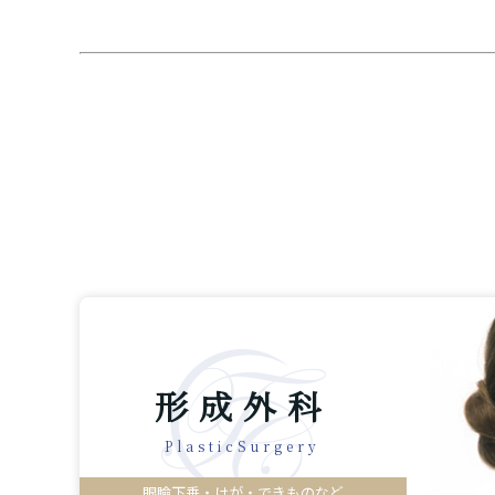
形成外科
PlasticSurgery
眼瞼下垂・けが・できものなど