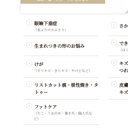
眼瞼下垂症
さ
（まぶたのかぶさり）
で
生まれつきの形のお悩み
（ほ
キ
けが
つ
（すりキズ・きりキズ・やけどなど）
リストカット痕・根性焼き・タ
皮
トゥー
キ
フットケア
（たこ・うおのめ・巻き爪・陥入爪な
ど）