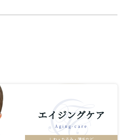
エイジングケア
Aging-care
しわ・たるみ・薄毛など