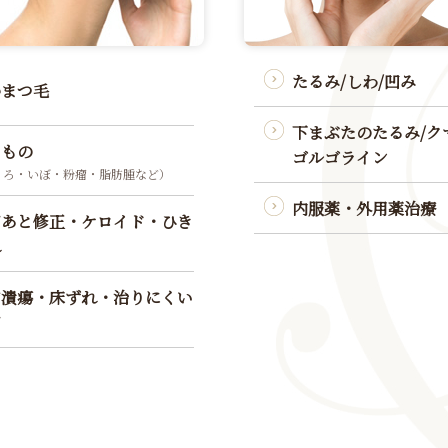
たるみ/しわ/凹み
かまつ毛
下まぶたのたるみ/クマ
きもの
ゴルゴライン
くろ・いぼ・粉瘤・脂肪腫など）
内服薬・外用薬治療
ズあと修正・ケロイド・ひき
れ
膚潰瘍・床ずれ・治りにくい
ズ