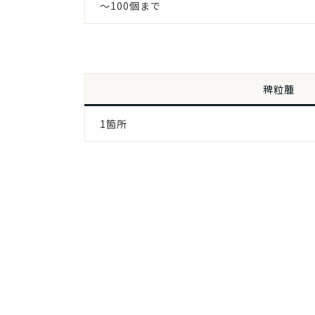
～100個まで
稗粒腫
1箇所