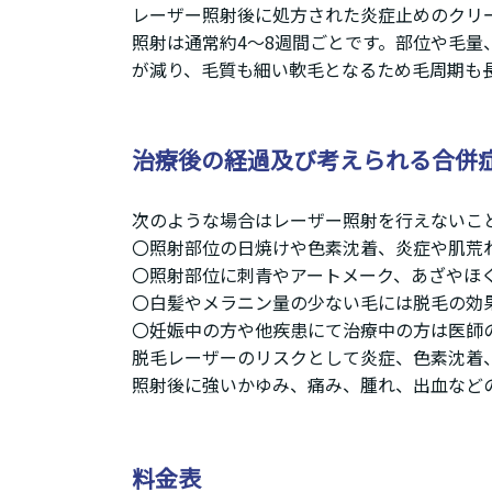
レーザー照射後に処方された炎症止めのクリ
照射は通常約4～8週間ごとです。部位や毛
が減り、毛質も細い軟毛となるため毛周期も
治療後の経過及び考えられる合併
次のような場合はレーザー照射を行えないこ
〇照射部位の日焼けや色素沈着、炎症や肌荒
〇照射部位に刺青やアートメーク、あざやほ
〇白髪やメラニン量の少ない毛には脱毛の効
〇妊娠中の方や他疾患にて治療中の方は医師
脱毛レーザーのリスクとして炎症、色素沈着
照射後に強いかゆみ、痛み、腫れ、出血など
料金表