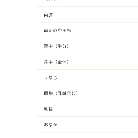
両膝
両足の甲＋指
背中（半分）
背中（全体）
うなじ
両胸（乳輪含む）
乳輪
おなか