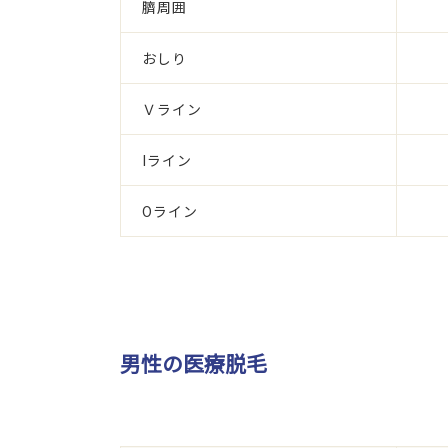
臍周囲
おしり
Ｖライン
Iライン
Oライン
男性の医療脱毛