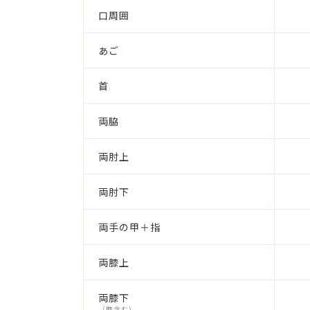
口周囲
あご
首
両脇
両肘上
両肘下
両手の甲＋指
両膝上
両膝下
（膝含む）