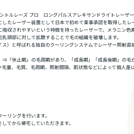
 Pro（ジェントルレーズ プロ ロングパルスアレキサンドライトレ
としたレーザー装置として日本で初めて薬事承認を取得したレ
に吸収されやすいという特徴を持ったレーザーで、メラニン色
毛乳頭部に対して拡散することで毛の組織を破壊します。
バイス）と呼ばれる独自のクーリングシステムでレーザー照射直
」⇒「休止期」の毛周期があり、「成長期」「成長後期」の毛
や毛量、毛質、毛周期、照射間隔、肌状態などによって個人差
クーリングを行います。
をしてから帰宅していただきます。