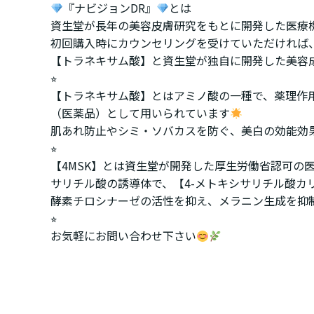
『ナビジョンDR』
とは
資生堂が長年の美容皮膚研究をもとに開発した医療
初回購入時にカウンセリングを受けていただければ
【トラネキサム酸】と資生堂が独自に開発した美容成
⭐︎
【トラネキサム酸】とはアミノ酸の一種で、薬理作
（医薬品）として用いられています
肌あれ防止やシミ・ソバカスを防ぐ、美白の効能効
⭐︎
【4MSK】とは資生堂が開発した厚生労働省認可の
サリチル酸の誘導体で、【4-メトキシサリチル酸カ
酵素チロシナーゼの活性を抑え、メラニン生成を抑
⭐︎
お気軽にお問い合わせ下さい