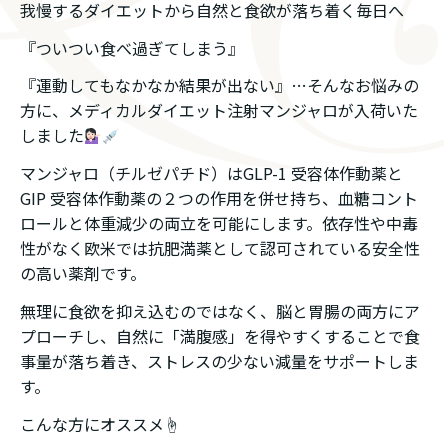
我慢するダイエットから自然と食欲が落ち着く毎日へ
『ついつい食べ過ぎてしまう』
『運動してもなかなか結果が出ない』…そんなお悩みの
方に、メディカルダイエット注射マンジャロが入荷いた
しました
マンジャロ（チルゼパチド）はGLP-1 受容体作動薬と
GIP 受容体作動薬の２つの作用を併せ持ち、血糖コント
ロールと体重減少の両立を可能にします。依存性や中毒
性がなく欧米では抗肥満薬として認可されている安全性
の高い薬剤です。
無理に食欲を抑え込むのではなく、脳と胃腸の両方にア
プローチし、自然に「満腹感」を得やすくすることで食
事量が落ち着き、ストレスの少ない減量をサポートしま
す。
こんな方にオススメ☝️